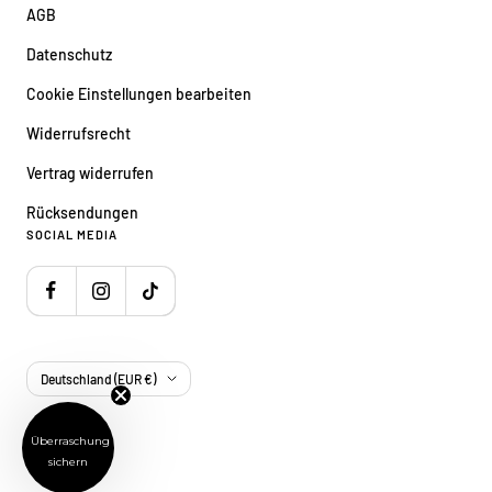
AGB
Datenschutz
Cookie Einstellungen bearbeiten
Widerrufsrecht
Vertrag widerrufen
Rücksendungen
SOCIAL MEDIA
Land/Region
Deutschland (EUR €)
Überraschung
Wir akzeptieren
sichern